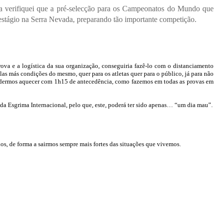
ma verifiquei que a pré-selecção para os Campeonatos do Mundo que
m estágio na Serra Nevada, preparando tão importante competição.
ova e a logística da sua organização, conseguiria fazê-lo com o distanciamento
las más condições do mesmo, quer para os atletas quer para o público, já para não
e podermos aquecer com 1h15 de antecedência, como fazemos em todas as provas em
a Esgrima Internacional, pelo que, este, poderá ter sido apenas… “um dia mau”.
los, de forma a sairmos sempre mais fortes das situações que vivemos.