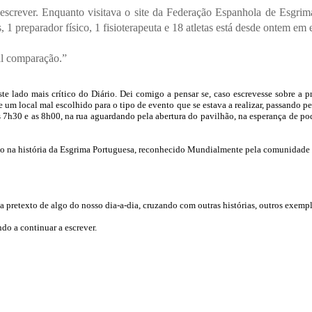
escrever. Enquanto visitava o site da Federação Espanhola de Esgri
 1 preparador físico, 1 fisioterapeuta e 18 atletas está desde ontem e
al comparação.”
 lado mais crítico do Diário. Dei comigo a pensar se, caso escrevesse sobre a pr
e um local mal escolhido para o tipo de evento que se estava a realizar, passando pe
 as 7h30 e as 8h00, na rua aguardando pela abertura do pavilhão, na esperança d
o na história da Esgrima Portuguesa, reconhecido Mundialmente pela comunidade d
 a pretexto de algo do nosso dia-a-dia, cruzando com outras histórias, outros exemp
do a continuar a escrever.