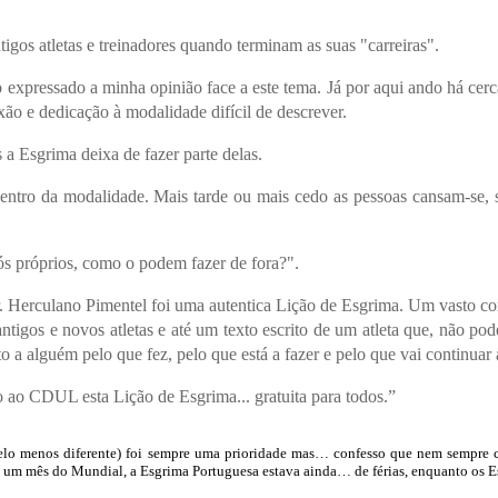
gos atletas e treinadores quando terminam as suas "carreiras".
ssado a minha opinião face a este tema. Já por aqui ando há cerca 
o e dedicação à modalidade difícil de descrever.
a Esgrima deixa de fazer parte delas.
dentro da modalidade. Mais tarde ou mais cedo as pessoas cansam-s
ós próprios, como o podem fazer de fora?".
r. Herculano Pimentel foi uma autentica Lição de Esgrima. Um vasto co
tigos e novos atletas e até um texto escrito de um atleta que, não pod
alguém pelo que fez, pelo que está a fazer e pelo que vai continuar a
 ao CDUL esta Lição de Esgrima... gratuita para todos.”
 pelo menos diferente) foi sempre uma prioridade mas… confesso que nem sempre 
 um mês do Mundial, a Esgrima Portuguesa estava ainda… de férias, enquanto os E