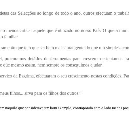
tletas das Selecções ao longo de todo o ano, outros efectuam o trabal
o menos criticar aquele que é utilizado no nosso País. O que a mim
o familiar.
dramento que tem que ser bem mais abrangente do que um simples acomp
 procuramos dotá-los de ferramentas para crescerem e tentamos tra
em e que mesmo assim, nem sempre os conseguimos ajudar.
 serviço da Esgrima, efectuaram o seu crescimento nestas condições. P
s filhos... sirva para os filhos dos outros.”
ntravam naquilo que considerava um bom exemplo, contrapondo com o lado menos po