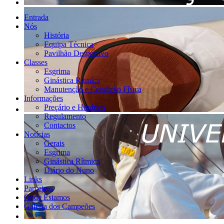
Entrada
Nós
História
Equipa Técnica
Pavilhão Desportivo
Classes
Esgrima
Ginástica Rítmica
Manutenção e Condição Física
Informações
Preçário e Horários
Regulamento
Contactos
Notícias
Gerais
Esgrima
Ginástica Rítmica
Diário do Nuno
Links
Parceiros
Onde Estamos
Galeria dos Campeões