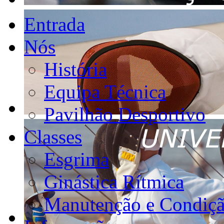
Entrada
Nós
História
Equipa Técnica
Pavilhão Desportivo
Classes
Esgrima
Ginástica Rítmica
Manutenção e Condiçã