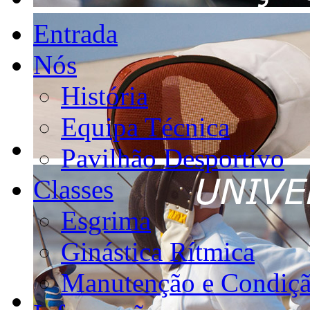
Entrada
Nós
História
Equipa Técnica
Pavilhão Desportivo
Classes
Esgrima
Ginástica Rítmica
Manutenção e Condiçã