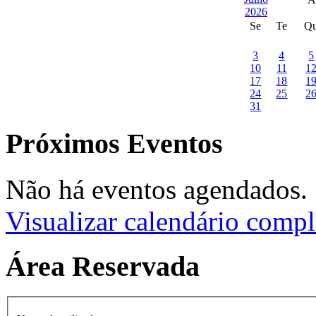
Se
Te
Q
3
4
5
10
11
1
17
18
1
24
25
2
31
Próximos Eventos
Não há eventos agendados.
Visualizar calendário compl
Área Reservada