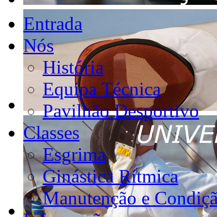
Entrada
Nós
História
Equipa Técnica
Pavilhão Desportivo
Classes
Esgrima
Ginástica Rítmica
Manutenção e Condiçã