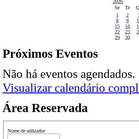
Se
Te
Q
1
2
8
9
1
15
16
1
22
23
2
29
30
Próximos Eventos
Não há eventos agendados.
Visualizar calendário compl
Área Reservada
Nome de utilizador