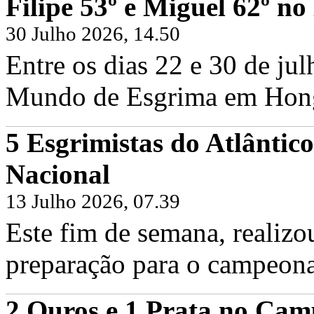
Filipe 53º e Miguel 62º 
30 Julho 2026, 14.50
Entre os dias 22 e 30 de ju
Mundo de Esgrima em Hong 
5 Esgrimistas do Atlântic
Filipe Frazão e Miguel Frazão no Cam
Nacional
Sexta, 19 Junho 2026
Hoje foi dia de voltar às pistas em Fr
Frazão, juntamente com os...
13 Julho 2026, 07.39
Continuar...
Este fim de semana, realizo
preparação para o campeona
2 Ouros e 1 Prata no Cam