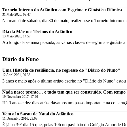
Torneio Interno do Atlântico com Esgrima e Ginástica Rítmica
31 Maio 2026, 09.47
Na manhã de sábado, dia 30 de maio, realizou-se o Torneio Interno do
Dia da Mãe nos Treinos do Atlântico
13 Maio 2026, 14.57
Ao longo da semana passada, as várias classes de esgrima e ginástica rí
Diário do Nuno
Uma História de resiliência, no regresso do "Diário do Nuno"
12 Abril 2021, 09.36
3 anos e meio após o último artigo escrito no "Diário do Nuno" estou d
Nada nasce pronto… e tudo tem que ser construído. Com tempo 
19 Novembro 2017, 17.26
Há 3 anos e dez dias atrás, dávamos um passo importante na construçã
Vem aí o Sarau de Natal do Atlântico
11 Dezembro 2016, 23.03
É já na 3ªF dia 15 que, pelas 19h no pavilhão do Colégio Amor de Deu