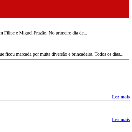
Filipe e Miguel Frazão. No primeiro dia de...
ue ficou marcada por muita diversão e brincadeira. Todos os dias...
ional
io de preparação para o campeonato do mundo de esgrima, que
mpeonato Nacional de Seniores
Ler mais
Caldas da Rainha, realizou-se o Campeonato Nacional de Seniores,
 ouro de Filipe Frazão e a prata...
Filipe Frazão e Miguel Frazão no Campeonato da Europa por
Ler mais
Equipas
Sexta, 19 Junho 2026