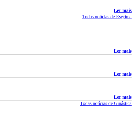
Hoje foi dia de voltar às pistas em França, no Campeonato da
Europa, mas desta vez em equipa. Miguel Frazão e Filipe Frazão,
Ler mais
juntamente com os...
Todas notícias de Esgrima
Continuar...
Ler mais
Ler mais
Ler mais
Todas notícias de Ginástica