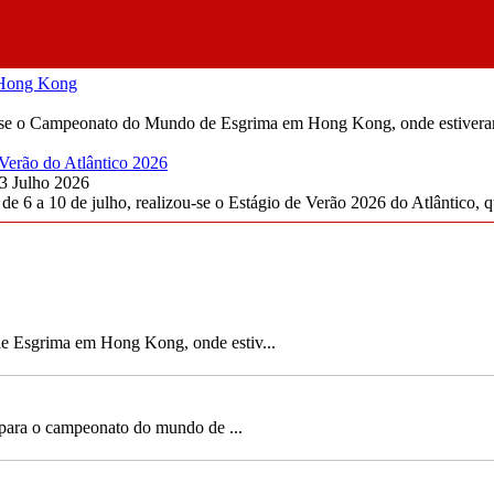
e Hong Kong
ou-se o Campeonato do Mundo de Esgrima em Hong Kong, onde estiveram 
 Verão do Atlântico 2026
3 Julho 2026
e 6 a 10 de julho, realizou-se o Estágio de Verão 2026 do Atlântico, q
.
5 Esgrimistas do Atlântico no Estágio da Seleção Nac
Segunda, 13 Julho 2026
Este fim de semana, realizou-se na Anadia, um estág
contou com a presença de 5 dos...
Continuar...
2 Ouros e 1 Prata no Ca
de Esgrima em Hong Kong, onde estiv...
Segunda, 29 Junho 2026
Este fim de semana, nas 
onde o destaque foi para o
Continuar...
 para o campeonato do mundo de ...