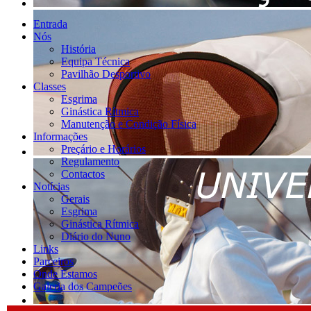
Entrada
Nós
História
Equipa Técnica
Pavilhão Desportivo
Classes
Esgrima
Ginástica Rítmica
Manutenção e Condição Física
Informações
Preçário e Horários
Regulamento
Contactos
Notícias
Gerais
Esgrima
Ginástica Rítmica
Diário do Nuno
Links
Parceiros
Onde Estamos
Galeria dos Campeões