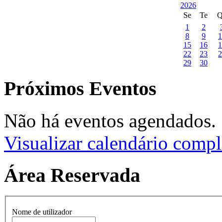
Se
Te
Q
1
2
8
9
1
15
16
1
22
23
2
29
30
Próximos Eventos
Não há eventos agendados.
Visualizar calendário compl
Área Reservada
Nome de utilizador