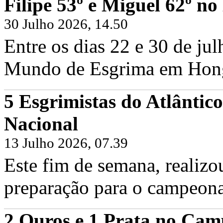
Filipe 53º e Miguel 62º 
30 Julho 2026, 14.50
Entre os dias 22 e 30 de ju
Mundo de Esgrima em Hong 
5 Esgrimistas do Atlântic
Filipe Frazão e Miguel Frazão no Cam
Nacional
Sexta, 19 Junho 2026
Hoje foi dia de voltar às pistas em Fr
Frazão, juntamente com os...
13 Julho 2026, 07.39
Continuar...
Este fim de semana, realizo
preparação para o campeona
2 Ouros e 1 Prata no Cam