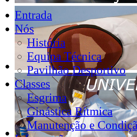
Entrada
Nós
História
Equipa Técnica
Pavilhão Desportivo
Classes
Esgrima
Ginástica Rítmica
Manutenção e Condiçã