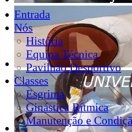
Entrada
Nós
História
Equipa Técnica
Pavilhão Desportivo
Classes
Esgrima
Ginástica Rítmica
Manutenção e Condiçã