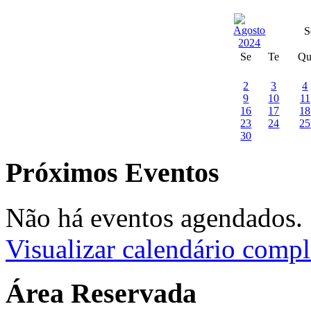
S
Se
Te
Q
2
3
4
9
10
11
16
17
18
23
24
25
30
Próximos Eventos
Não há eventos agendados.
Visualizar calendário compl
Área Reservada