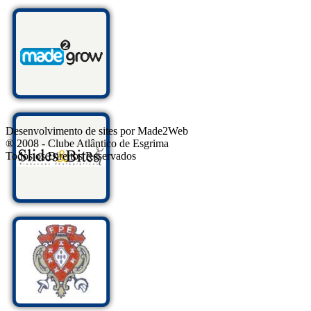
Desenvolvimento de sites por Made2Web
® 2008 - Clube Atlântico de Esgrima
Todos os Direitos Reservados