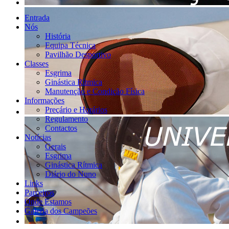
Entrada
Nós
História
Equipa Técnica
Pavilhão Desportivo
Classes
Esgrima
Ginástica Rítmica
Manutenção e Condição Física
Informações
Preçário e Horários
Regulamento
Contactos
Notícias
Gerais
Esgrima
Ginástica Rítmica
Diário do Nuno
Links
Parceiros
Onde Estamos
Galeria dos Campeões