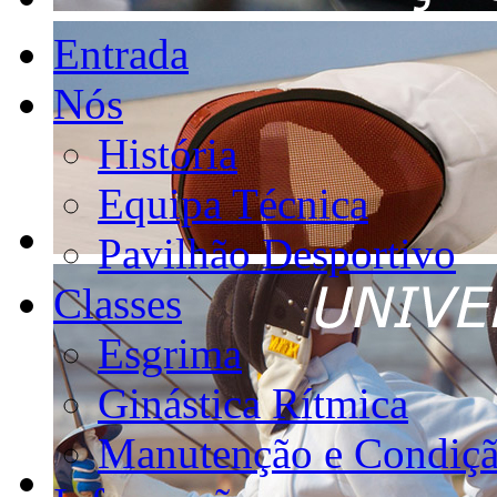
Entrada
Nós
História
Equipa Técnica
Pavilhão Desportivo
Classes
Esgrima
Ginástica Rítmica
Manutenção e Condiçã