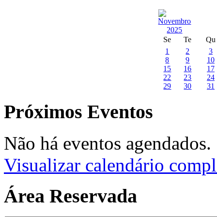
Se
Te
Qu
1
2
3
8
9
10
15
16
17
22
23
24
29
30
31
Próximos Eventos
Não há eventos agendados.
Visualizar calendário compl
Área Reservada