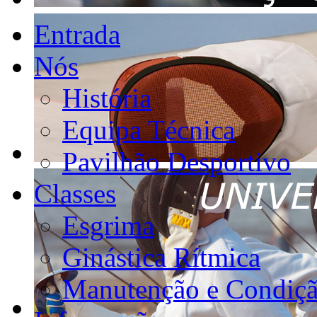
Entrada
Nós
História
Equipa Técnica
Pavilhão Desportivo
Classes
Esgrima
Ginástica Rítmica
Manutenção e Condiçã