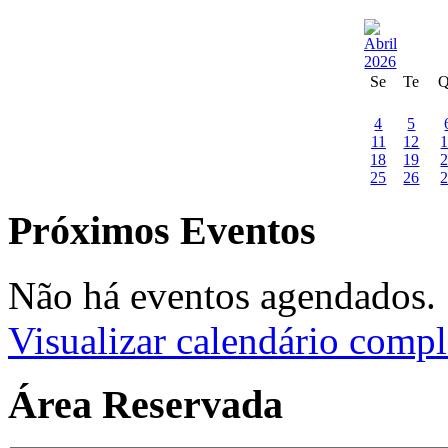
Se
Te
4
5
11
12
18
19
25
26
Próximos Eventos
Não há eventos agendados.
Visualizar calendário compl
Área Reservada