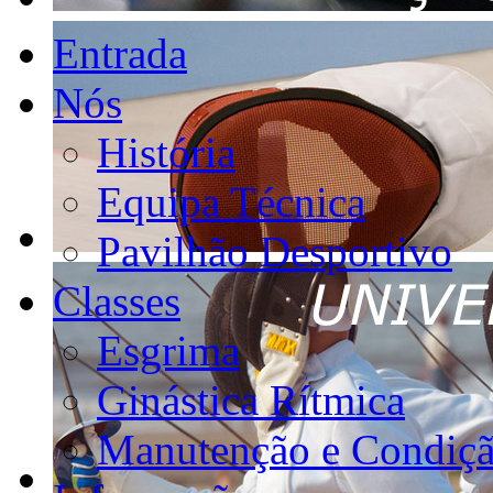
Entrada
Nós
História
Equipa Técnica
Pavilhão Desportivo
Classes
Esgrima
Ginástica Rítmica
Manutenção e Condiçã