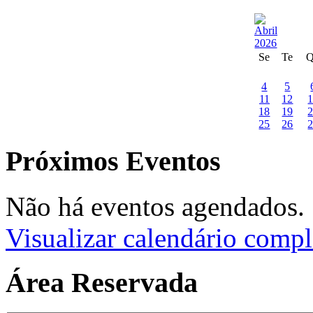
Se
Te
4
5
11
12
18
19
25
26
Próximos Eventos
Não há eventos agendados.
Visualizar calendário compl
Área Reservada