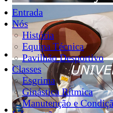
Entrada
Nós
História
Equipa Técnica
Pavilhão Desportivo
Classes
Esgrima
Ginástica Rítmica
Manutenção e Condiçã