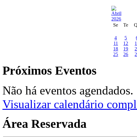
Se
Te
4
5
11
12
18
19
25
26
Próximos Eventos
Não há eventos agendados.
Visualizar calendário compl
Área Reservada