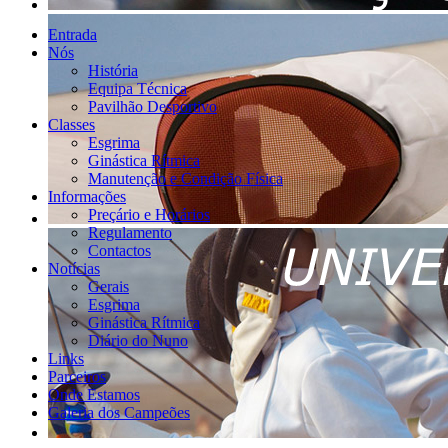
Entrada
Nós
História
Equipa Técnica
Pavilhão Desportivo
Classes
Esgrima
Ginástica Rítmica
Manutenção e Condição Física
Informações
Preçário e Horários
Regulamento
Contactos
Notícias
Gerais
Esgrima
Ginástica Rítmica
Diário do Nuno
Links
Parceiros
Onde Estamos
Galeria dos Campeões