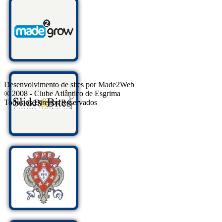
Desenvolvimento de sites por Made2Web
® 2008 - Clube Atlântico de Esgrima
Todos os Direitos Reservados