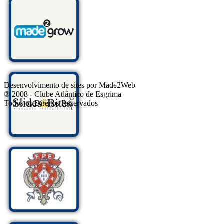
Desenvolvimento de sites por Made2Web
® 2008 - Clube Atlântico de Esgrima
Todos os Direitos Reservados