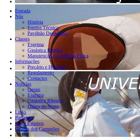
Entrada
Nós
História
Equipa Técnica
Pavilhão Desportivo
Classes
Esgrima
Ginástica Rítmica
Manutenção e Condição Física
Informações
Preçário e Horários
Regulamento
Contactos
Notícias
Gerais
Esgrima
Ginástica Rítmica
Diário do Nuno
Links
Parceiros
Onde Estamos
Galeria dos Campeões