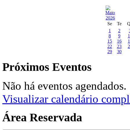
Se
Te
Q
1
2
8
9
1
15
16
1
22
23
2
29
30
Próximos Eventos
Não há eventos agendados.
Visualizar calendário compl
Área Reservada