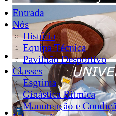
Entrada
Nós
História
Equipa Técnica
Pavilhão Desportivo
Classes
Esgrima
Ginástica Rítmica
Manutenção e Condiçã