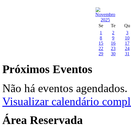
Se
Te
Qu
1
2
3
8
9
10
15
16
17
22
23
24
29
30
31
Próximos Eventos
Não há eventos agendados.
Visualizar calendário compl
Área Reservada