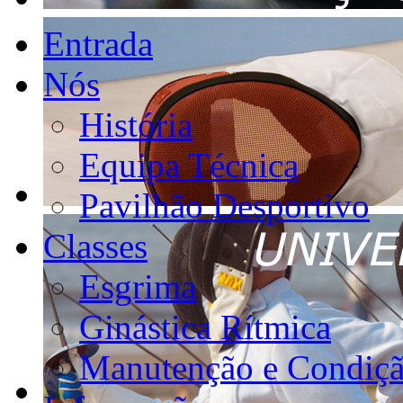
Entrada
Nós
História
Equipa Técnica
Pavilhão Desportivo
Classes
Esgrima
Ginástica Rítmica
Manutenção e Condiçã