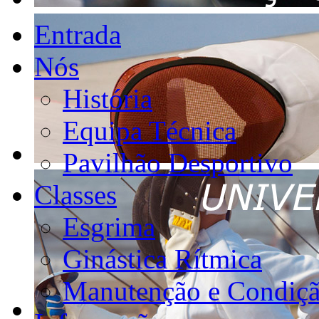
Entrada
Nós
História
Equipa Técnica
Pavilhão Desportivo
Classes
Esgrima
Ginástica Rítmica
Manutenção e Condiçã