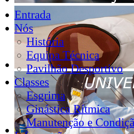
Entrada
Nós
História
Equipa Técnica
Pavilhão Desportivo
Classes
Esgrima
Ginástica Rítmica
Manutenção e Condiçã