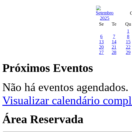
Se
Te
Qu
1
6
7
8
13
14
15
20
21
22
27
28
29
Próximos Eventos
Não há eventos agendados.
Visualizar calendário compl
Área Reservada