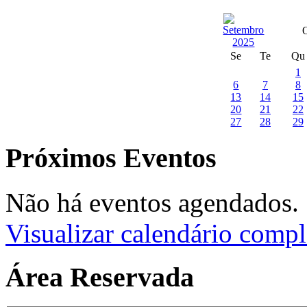
Se
Te
Qu
1
6
7
8
13
14
15
20
21
22
27
28
29
Próximos Eventos
Não há eventos agendados.
Visualizar calendário compl
Área Reservada