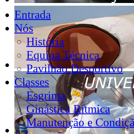
Entrada
Nós
História
Equipa Técnica
Pavilhão Desportivo
Classes
Esgrima
Ginástica Rítmica
Manutenção e Condiçã