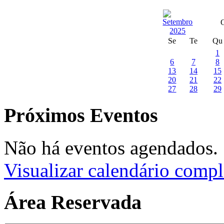
Se
Te
Qu
1
6
7
8
13
14
15
20
21
22
27
28
29
Próximos Eventos
Não há eventos agendados.
Visualizar calendário compl
Área Reservada