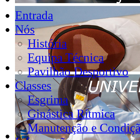
Entrada
Nós
História
Equipa Técnica
Pavilhão Desportivo
Classes
Esgrima
Ginástica Rítmica
Manutenção e Condiçã