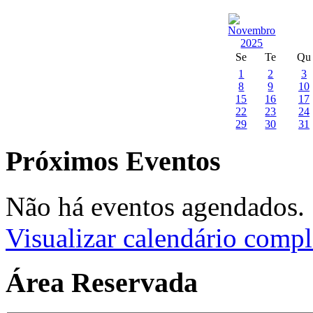
Se
Te
Qu
1
2
3
8
9
10
15
16
17
22
23
24
29
30
31
Próximos Eventos
Não há eventos agendados.
Visualizar calendário compl
Área Reservada