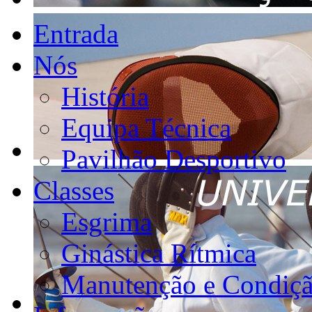
Entrada
Nós
História
Equipa Técnica
Pavilhão Desportivo
Classes
Esgrima
Ginástica Rítmica
Manutenção e Condiçã