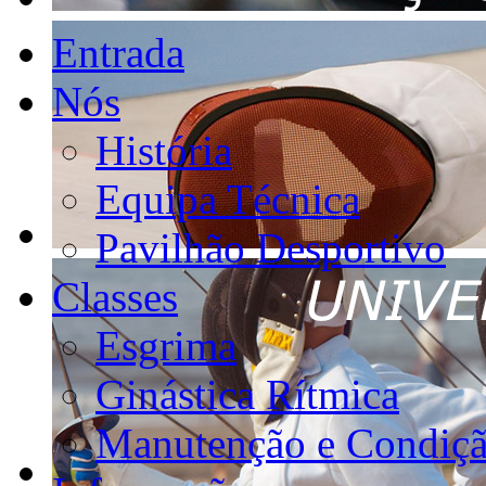
Entrada
Nós
História
Equipa Técnica
Pavilhão Desportivo
Classes
Esgrima
Ginástica Rítmica
Manutenção e Condiçã