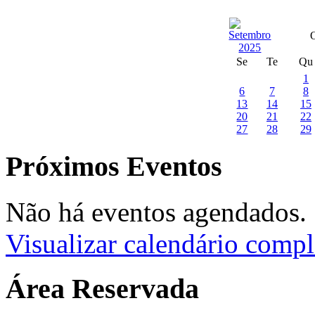
Se
Te
Qu
1
6
7
8
13
14
15
20
21
22
27
28
29
Próximos Eventos
Não há eventos agendados.
Visualizar calendário compl
Área Reservada