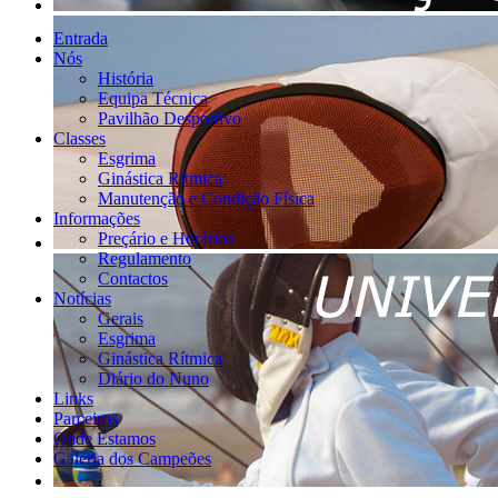
Entrada
Nós
História
Equipa Técnica
Pavilhão Desportivo
Classes
Esgrima
Ginástica Rítmica
Manutenção e Condição Física
Informações
Preçário e Horários
Regulamento
Contactos
Notícias
Gerais
Esgrima
Ginástica Rítmica
Diário do Nuno
Links
Parceiros
Onde Estamos
Galeria dos Campeões