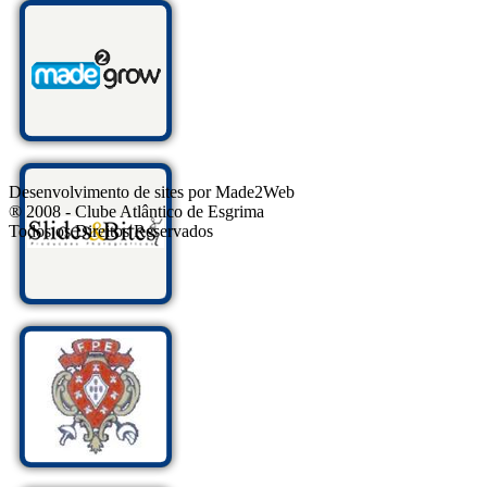
Desenvolvimento de sites por Made2Web
® 2008 - Clube Atlântico de Esgrima
Todos os Direitos Reservados