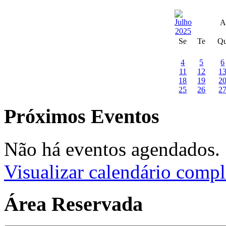
A
Se
Te
Q
4
5
6
11
12
1
18
19
2
25
26
2
Próximos Eventos
Não há eventos agendados.
Visualizar calendário compl
Área Reservada