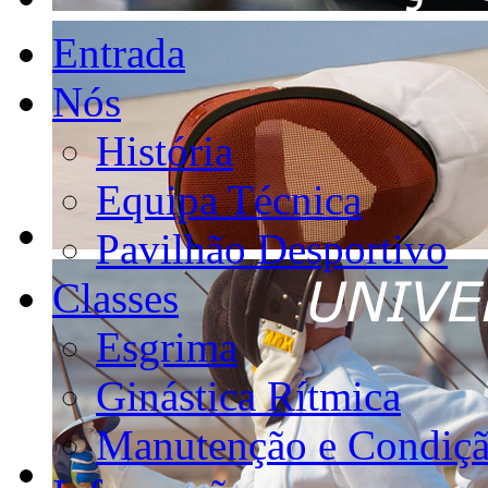
Entrada
Nós
História
Equipa Técnica
Pavilhão Desportivo
Classes
Esgrima
Ginástica Rítmica
Manutenção e Condiçã