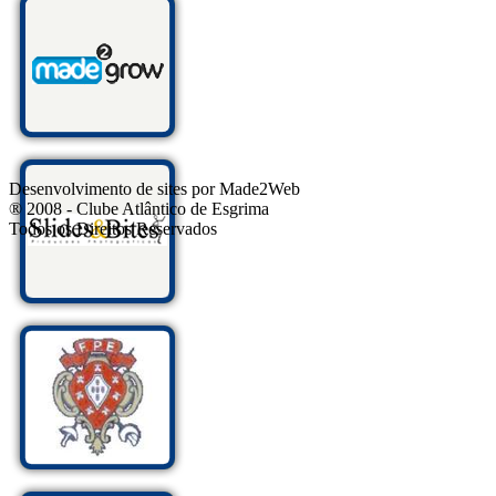
Desenvolvimento de sites por Made2Web
® 2008 - Clube Atlântico de Esgrima
Todos os Direitos Reservados