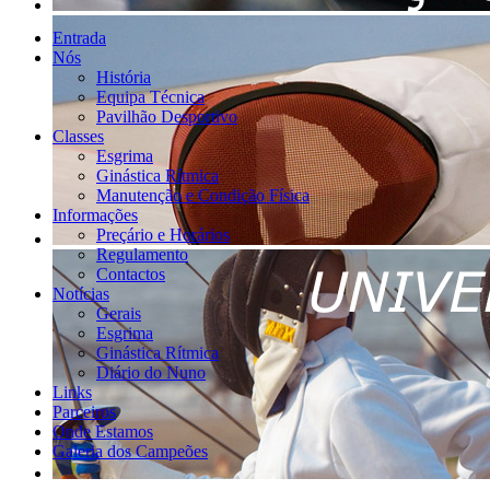
Entrada
Nós
História
Equipa Técnica
Pavilhão Desportivo
Classes
Esgrima
Ginástica Rítmica
Manutenção e Condição Física
Informações
Preçário e Horários
Regulamento
Contactos
Notícias
Gerais
Esgrima
Ginástica Rítmica
Diário do Nuno
Links
Parceiros
Onde Estamos
Galeria dos Campeões