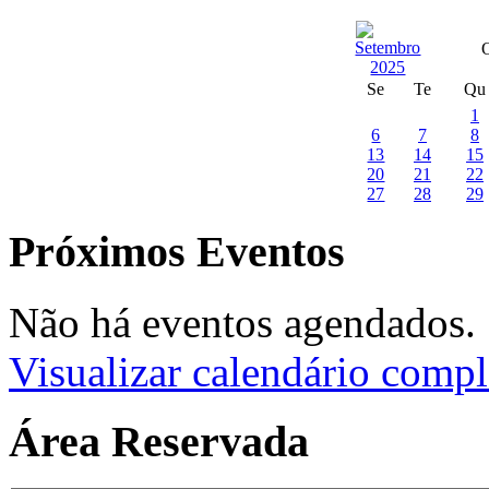
Se
Te
Qu
1
6
7
8
13
14
15
20
21
22
27
28
29
Próximos Eventos
Não há eventos agendados.
Visualizar calendário compl
Área Reservada