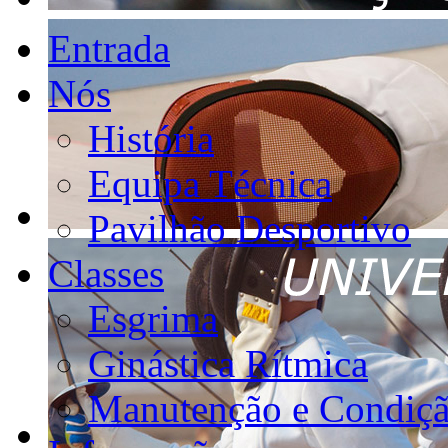
Entrada
Nós
História
Equipa Técnica
Pavilhão Desportivo
Classes
Esgrima
Ginástica Rítmica
Manutenção e Condiçã